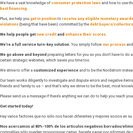
We have a vast knowledge of
consumer protection laws
and how to use the
best financing.
Plus, we help you
get in position
to
receive any eligible monetary award
violations
(being/that have been) committed by the
debt buyers/collectors
We help people get
new credit
and
enhance their scores.
We’re a full service turn-key solution.
You simply follow
our process
and 
We go above and beyond
preparing letters for you so you don’t have to do a
certain strategic websites, which saves you time too.
We strive to offer a
customized experience
and to be the Nordstrom instead
Our team works diligently to investigate and dispute errors and negative items
friends and family to us – and that’s why we strive to be the best, most kno
Please send us a message if there’s anything we can do to help you reach your
Get started today!
Hay varios factores que no sólo nos hacen diferentes y mejores socios en su 
Nos acercamos al 80%-100% de los artículos negativos borrados/elim
compañías sólo pueden proporcionar cartas, hacerle pagar por informes de cr