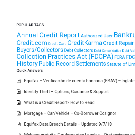
POPULAR TAGS
Bankr
Annual Credit Report
Authorized User
Credit.com
CreditKarma
Credit Repair
Credit Card
Buyers/Collectors
Debt Collectors
Debt Va
Debt Consolidation
Collection Practices Act (FDCPA)
FDC
FCRA
History
Public Record
Settlements
Statute of Lim
Quick Answers
Equifax – Verificación de cuenta bancaria (EBAV) – Inglat
Identity Theft – Options, Guidance & Support
What is a Credit Report? How to Read
Mortgage – Car/Vehicle – Co-Borrower Cosignor
Equifax Data Breach Details – Updated 9/7/18