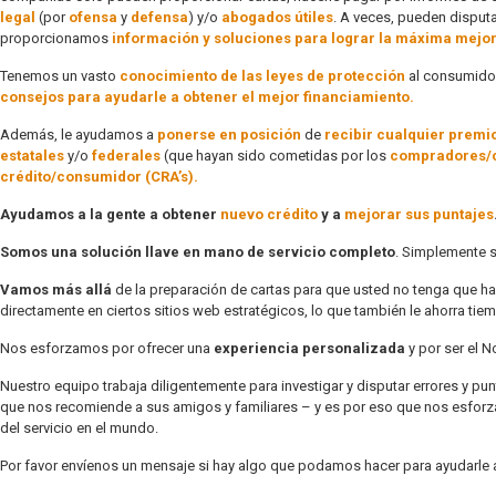
legal
(por
ofensa
y
defensa
) y/o
abogados útiles
. A veces, pueden disput
proporcionamos
información y soluciones para lograr la máxima mejor
Tenemos un vasto
conocimiento de las leyes de protección
al consumidor
consejos para ayudarle a obtener el mejor financiamiento.
Además, le ayudamos a
ponerse en posición
de
recibir cualquier premi
estatales
y/o
federales
(que hayan sido cometidas por los
compradores/
crédito/consumidor (CRA’s).
Ayudamos a la gente a obtener
nuevo crédito
y a
mejorar sus puntajes
Somos una solución llave en mano de servicio completo
. Simplemente 
Vamos más allá
de la preparación de cartas para que usted no tenga que ha
directamente en ciertos sitios web estratégicos, lo que también le ahorra tie
Nos esforzamos por ofrecer una
experiencia personalizada
y por ser el N
Nuestro equipo trabaja diligentemente para investigar y disputar errores y 
que nos recomiende a sus amigos y familiares – y es por eso que nos esforza
del servicio en el mundo.
Por favor envíenos un mensaje si hay algo que podamos hacer para ayudarle a