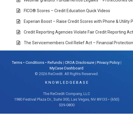
Webinar gratuito: Fundamentos Legales – Protecciones d
FICO® Scores – Credit Education Quick Videos
Experian Boost – Raise Credit Scores with Phone & Utility
Credit Reporting Agencies Violate Fair Credit Reporting A
The Servicemembers Civil Relief Act – Financial Protectio
Terms • Conditions • Refunds
|
CROA Disclosure
|
Privacy Policy
|
MyCase Dashboard
© 2026 ReCredit. All Rights Reserved.
K N O W L E D G E B A S E
The ReCredit Company, LLC
1980 Festival Plaza Dr., Suite 300, Las Vegas, NV 89135 • (650)
539-0800